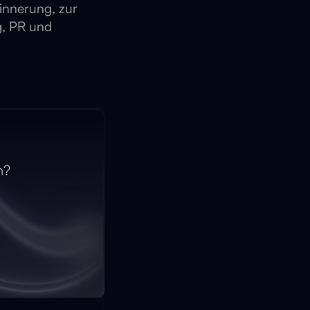
rinnerung, zur
g, PR und
n?