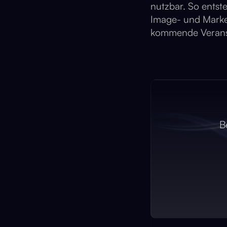
nutzbar. So entst
Image- und Marken
kommende Verans
B