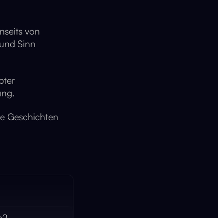
nseits von
 und Sinn
bter
ung.
te Geschichten
n?